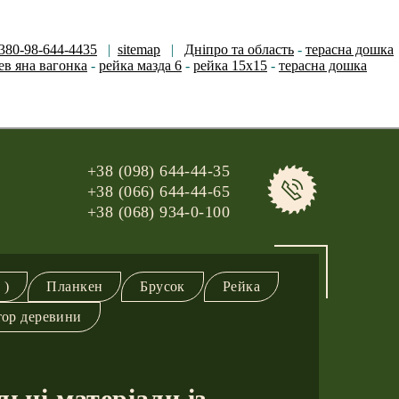
380-98-644-4435
|
sitemap
|
Дніпро та область
-
терасна дошка
ев яна вагонка
-
рейка мазда 6
-
рейка 15х15
-
терасна дошка