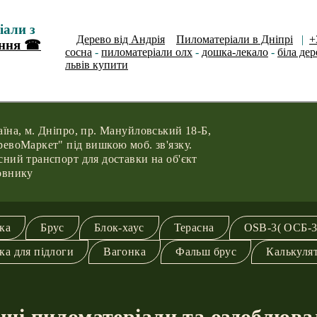
іали з
Дерево від Андрія
Пиломатеріали в Дніпрі
|
+
ення ☎
сосна
-
пиломатеріали олх
-
дошка-лекало
-
біла дер
львів купити