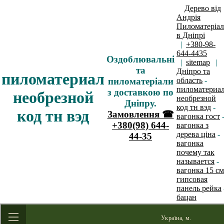
Дерево від
Андрія
Пиломатеріа
в Дніпрі
|
+380-98-
644-4435
Оздоблювальні
|
sitemap
|
та
Дніпро та
пиломатериал
пиломатеріали
область
-
пиломатериа
з доставкою по
необрезной
необрезной
Дніпру.
код тн вэд
-
код тн вэд
Замовлення ☎
вагонка гост
+380(98) 644-
вагонка з
дерева ціна
-
44-35
вагонка
почему так
называется
-
вагонка 15 см
гипсовая
панель рейка
бацан