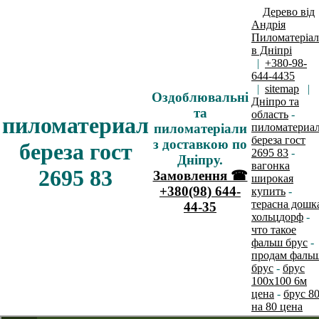
Дерево від
Андрія
Пиломатеріа
в Дніпрі
|
+380-98-
644-4435
|
sitemap
|
Оздоблювальні
Дніпро та
та
область
-
пиломатериал
пиломатеріали
пиломатериа
береза гост
з доставкою по
береза гост
2695 83
-
Дніпру.
вагонка
2695 83
Замовлення ☎
широкая
+380(98) 644-
купить
-
терасна дошк
44-35
хольцдорф
-
что такое
фальш брус
-
продам фаль
брус
-
брус
100х100 6м
цена
-
брус 8
на 80 цена