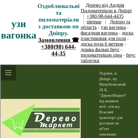
Дерево від Андрія
Оздоблювальні
Пиломатеріали в Дніпрі
та
|
+380-98-644-4435
пиломатеріали
узи
|
sitemap
|
Дніпро та
з доставкою по
область
-
узи вагонка
-
вагонка
Дніпру.
фасадная вагонка
-
доска
пластиковая для пола
-
Замовлення ☎
доска пола 6 метров
-
+380(98) 644-
дошка фальш брус
-
44-35
пиломатеріали ціна
-
брус
таблетки