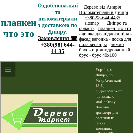
Оздоблювальні
Дерево від Андрія
та
Пиломатеріали в Дніпрі
|
+380-98-644-4435
пиломатеріали
планкен
|
sitemap
|
Дніпро та
з доставкою по
область
-
планкен что это
что это
Дніпру.
-
дошка для підлоги ціна
-
Замовлення ☎
фасад вагонка
-
доска для
+380(98) 644-
пола веранды
-
анжио
брус
-
оцилиндрованный
44-35
брус
-
брус 40х100