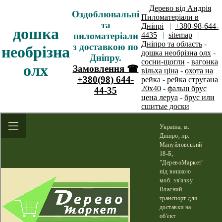
Дерево від Андрія
Оздоблювальні
Пиломатеріали в
та
Дніпрі
|
+380-98-644-
дошка
пиломатеріали
4435
|
sitemap
|
Дніпро та область
-
з доставкою по
необрізна
дошка необрізна олх
-
Дніпру.
сосни-щогли
-
вагонка
олх
Замовлення ☎
вільха ціна
-
охота на
+380(98) 644-
рейка
-
рейка стругана
20х40
-
фальш брус
44-35
цена леруа
-
брус или
сшитые доски